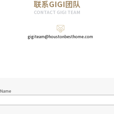
联系GIGI团队
CONTACT GIGI TEAM
gigiteam@houstonbesthome.com
 Name