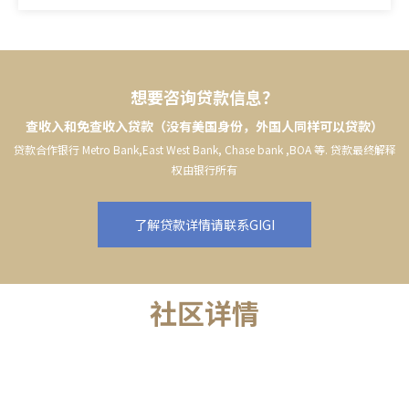
想要咨询贷款信息？
查收入和免查收入贷款（没有美国身份，外国人同样可以贷款）
贷款合作银行 Metro Bank,East West Bank, Chase bank ,BOA 等. 贷款最终解释
权由银行所有
了解贷款详情请联系GIGI
社区详情
COMMUNITY DETAILS