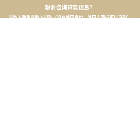
想要咨询贷款信息？
查收入和免查收入贷款（没有美国身份，外国人同样可以贷款）
贷款合作银行 Metro Bank,East West Bank, Chase bank ,BOA 等. 贷款最终解释
权由银行所有
了解贷款详情请联系GIGI
社区详情
COMMUNITY DETAILS