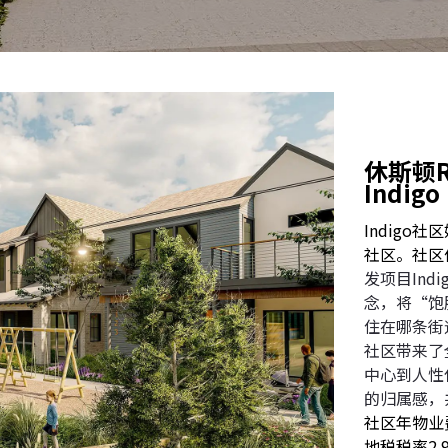
休斯顿R
Indigo
Indig
社区。社区位
发项目In
念，将“饱
住在哪条街
社区带来了
中心到人性
的归属感，
社区年物业费
地税税率2.