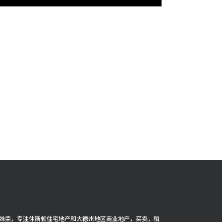
cer 殊荣，专注休斯顿住宅地产和大德州地区商业地产，买卖，租