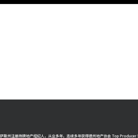
得克萨斯州注册持牌地产经纪人，从业多年，连续多年获得德州地产协会 Top Produ