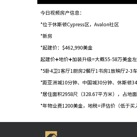
今日视频房产信息：
*位于休斯顿Cypress区，Avalon社区
*新房
*起建价：$462,990美金
起建价➕地价➕加装升级=大概55-58万美金
*5卧4卫1客厅1厨房2餐厅1书房1放映厅2-3
*距亚洲城10分钟、中国城30分钟、休斯顿3
*居住面积2958尺（328.67平方米），占地
*年物业费1200美金，地税=评估价（低于买入