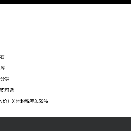
左右
车库
4分钟
面积可选
价）X 地税税率3.59%