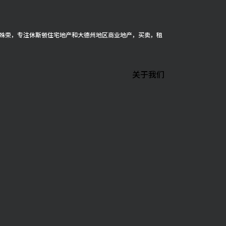
cer 殊荣，专注休斯顿住宅地产和大德州地区商业地产，买卖，租
关于我们