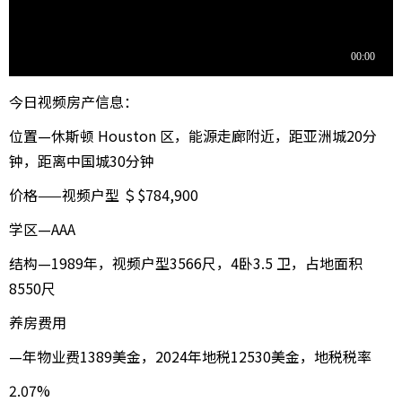
今日视频房产信息：
位置—休斯顿 Houston 区，能源走廊附近，距亚洲城20分
钟，距离中国城30分钟
价格——视频户型 ＄$784,900
学区—AAA
结构—1989年，视频户型3566尺，4卧3.5 卫，占地面积
8550尺
养房费用
—年物业费1389美金，2024年地税12530美金，地税税率
2.07%