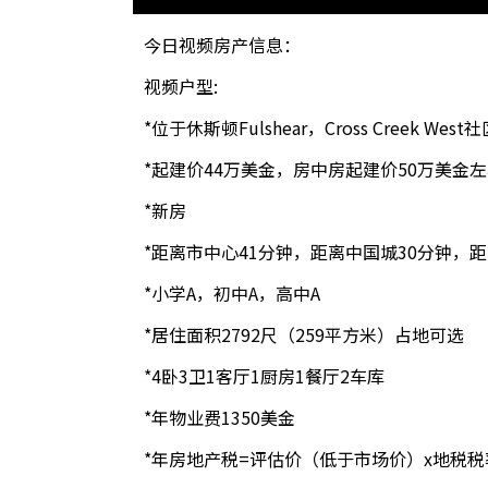
今日视频房产信息：
视频户型:
*位于休斯顿Fulshear，Cross Creek West
*起建价44万美金，房中房起建价50万美金
*新房
*距离市中心41分钟，距离中国城
*小学A，初中A，高
*居住面积2792尺（259平方
*4卧3卫1客
*年物业费13
*年房地产税=评估价（低于市场价）x地税