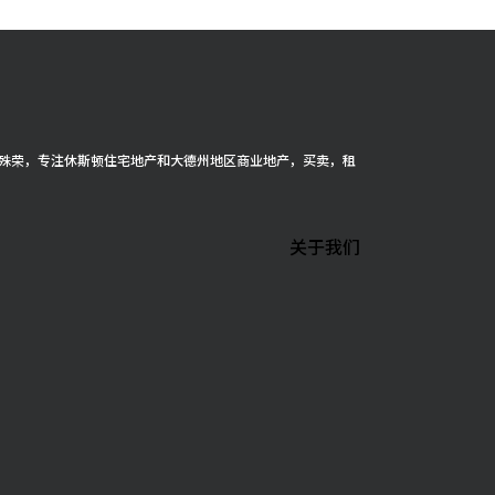
cer 殊荣，专注休斯顿住宅地产和大德州地区商业地产，买卖，租
关于我们