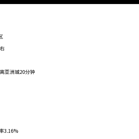
社区
左右
30分钟，距离亚洲城20分钟
中A
米）占地可选
厅1厨房1餐厅2车库
50美金
税率3.16%