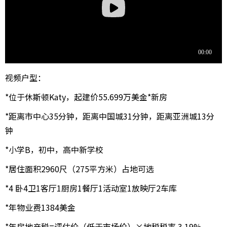
视频户型：
*位于休斯顿Katy，起建价55.699万美金*新房
*距离市中心35分钟，距离中国城31分钟，距离亚洲城13分
钟
*小学B，初中，高中新学校
*居住面积2960尺（275平方米）占地可选
*4 卧4卫1客厅1厨房1餐厅1活动室1放映厅2车库
*年物业费1384美金
*年房地产税=评估价（低于市场价）×地税税率 3.19%