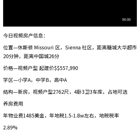
今日视频房产信息：
位置—休斯顿 Missouri 区，Sienna 社区，距离糖城大华超市
20分钟，距离中国城26分
价格—视频户型 起建价$$557,990
学区—小学A，中学B，高中A
结构—新房，视频户型2762尺，4卧3卫3车库，占地可选
养房费用
年物业费1485美金，年地税1.5-1.8w左右，地税税率
2.89%