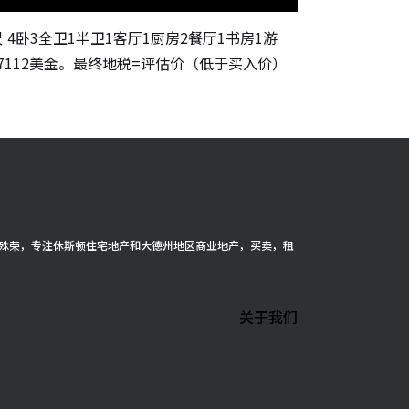
1尺 4卧3全卫1半卫1客厅1厨房2餐厅1书房1游
税7112美金。最终地税=评估价（低于买入价）
cer 殊荣，专注休斯顿住宅地产和大德州地区商业地产，买卖，租
关于我们