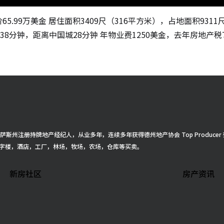
价65.99万美金 居住面积3409尺（316平方米），占地面积931
心38分钟，距离中国城28分钟 年物业费1250美金，去年房地产
得克萨斯州注册持牌地产经纪人，从业多年，连续多年获得德州地产协会 Top Produ
字楼，酒店，工厂，林场，牧场，农场，仓库等买卖。
新房社区
房产资讯