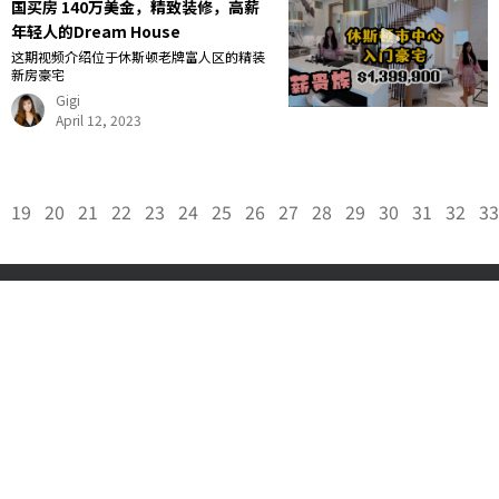
国买房 140万美金，精致装修，高薪
年轻人的Dream House
这期视频介绍位于休斯顿老牌富人区的精装
新房豪宅
Gigi
April 12, 2023
19
20
21
22
23
24
25
26
27
28
29
30
31
32
33
Gigi Wang 美国阳光地产副总裁，休斯顿好房网创始人，得克萨斯州注册持牌地
产经纪人，从业多年，连续多年获得德州地产协会 Top Producer 殊荣，专注休
斯顿住宅地产和大德州地区商业地产，买卖，租赁，投资方管理一条龙服务。商
业地产，买地开发，店铺，写字楼，酒店，工厂，林场，牧场，农场，仓库等买