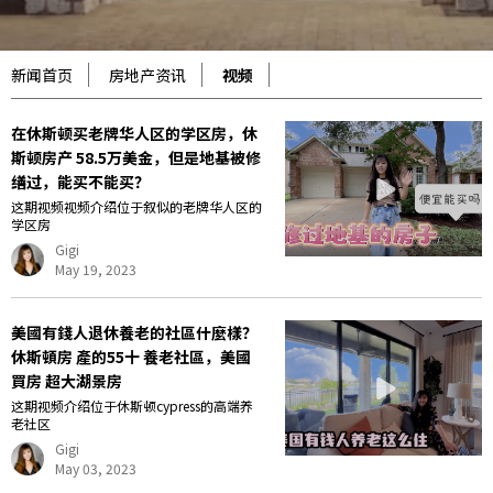
新闻首页
房地产资讯
视频
在休斯顿买老牌华人区的学区房，休
斯顿房产 58.5万美金，但是地基被修
缮过，能买不能买？
这期视频视频介绍位于叙似的老牌华人区的
学区房
Gigi
May 19, 2023
美國有錢人退休養老的社區什麼樣？
休斯頓房 產的55十 養老社區，美國
買房 超大湖景房
这期视频介绍位于休斯顿cypress的高端养
老社区
Gigi
May 03, 2023