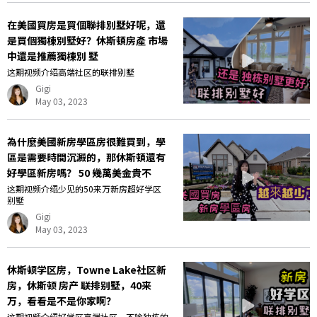
在美國買房是買個聯排別墅好呢，還
是買個獨棟別墅好？休斯頓房產 市場
中還是推薦獨棟別 墅
这期视频介绍高端社区的联排别墅
Gigi
May 03, 2023
為什麼美國新房學區房很難買到，學
區是需要時間沉澱的，那休斯頓還有
好學區新房嗎？ 50 幾萬美金貴不
这期视频介绍少见的50来万新房超好学区
别墅
Gigi
May 03, 2023
休斯顿学区房，Towne Lake社区新
房，休斯顿 房产 联排别墅，40来
万，看看是不是你家啊？
这期视频介绍好学区高端社区，不输独栋的