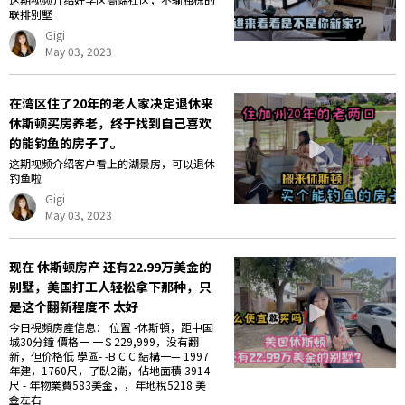
联排别墅
Gigi
May 03, 2023
在湾区住了20年的老人家决定退休来
休斯顿买房养老，终于找到自己喜欢
的能钓鱼的房子了。
这期视频介绍客户看上的湖景房，可以退休
钓鱼啦
Gigi
May 03, 2023
现在 休斯顿房产 还有22.99万美金的
别墅，美国打工人轻松拿下那种，只
是这个翻新程度不 太好
今日視頻房產信息： 位置 -休斯頓，距中国
城30分鐘 價格一 一＄229,999，没有翻
新，但价格低 學區- -B C C 結構一— 1997
年建，1760尺，了臥2衛，佔地面積 3914
尺 - 年物業費583美金，，年地稅5218 美
金左右