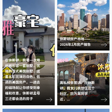
休斯顿房产市场——
2026年2月房产报告
在休斯顿，我第一次用
优雅形容一套别墅，优
雅的法式美国别墅，这
套五彩斑斓的白色，低
调的美国房产，一进去
离私校非常近，在休斯
的磁场就让你感受到幸
顿，我女儿很想住这个
福和欢喜，休斯顿孟母
社区，因为离同学
三迁都会选的房子
近，...