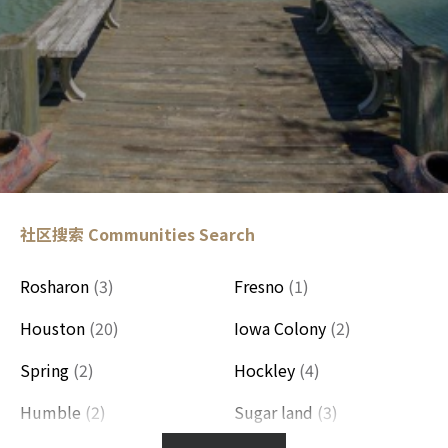
社区搜索
Communities Search
Rosharon
(3)
Fresno
(1)
Houston
(20)
Iowa Colony
(2)
Spring
(2)
Hockley
(4)
Humble
(2)
Sugar land
(3)