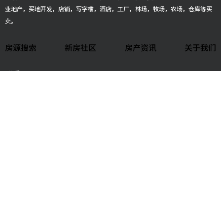
业地产，买地开发，店铺，写字楼，酒店，工厂，林场，牧场，农场，仓库等买
卖。
房源搜索
新房社区
房产资讯
关于我们
联系GIGI
+1-281-730-7109
gigiteam@houstonbesthome.com
gghouston333
社交媒体
Terms & Conditions
|
Privacy Policy
© 2026 GIGI. All Rights Reserved | Powered by
WiShare Media Group