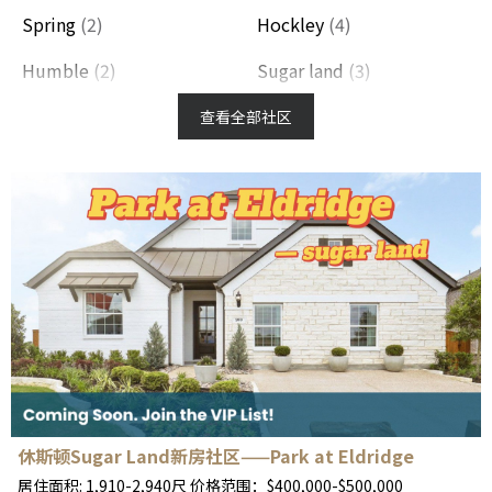
Spring
(2)
Hockley
(4)
Humble
(2)
Sugar land
(3)
Cypress
(11)
Katy
(27)
查看全部社区
Richmond
(19)
Rosenberg
(6)
Missouri City
(4)
Fulshear
(7)
Tomball
(5)
Manvel
(6)
Conroe
(4)
Pearland
(3)
Brookshire
(2)
The Woodlands
(2)
休斯顿Sugar Land新房社区——Park at Eldridge
居住面积: 1,910-2,940尺 价格范围：$400,000-$500,000