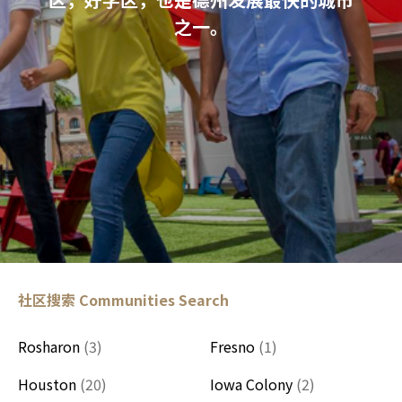
之一。
社区搜索
Communities Search
Rosharon
(3)
Fresno
(1)
Houston
(20)
Iowa Colony
(2)