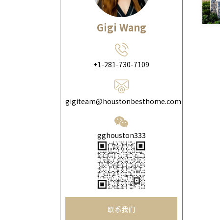
Sugar land
(3)
Gigi Wang
Cypress
(11)
Katy
(27)
+1-281-730-7109
Richmond
(19)
Rosenberg
(6)
gigiteam@houstonbesthome.com
Missouri City
(4)
Fulshear
(7)
gghouston333
Tomball
(5)
Manvel
(6)
Conroe
(4)
联系我们
Pearland
(3)