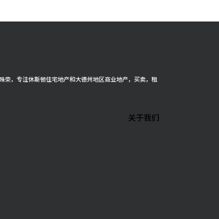
cer 殊荣，专注休斯顿住宅地产和大德州地区商业地产，买卖，租
关于我们