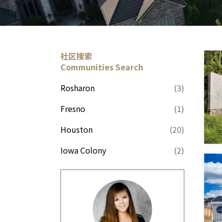
社区搜索
Communities Search
Rosharon
(3)
Fresno
(1)
Houston
(20)
Iowa Colony
(2)
Spring
(2)
Hockley
(4)
Humble
(2)