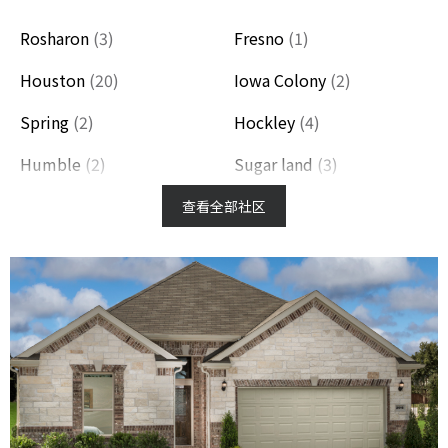
Rosharon
(3)
Fresno
(1)
Houston
(20)
Iowa Colony
(2)
Spring
(2)
Hockley
(4)
Humble
(2)
Sugar land
(3)
Cypress
(11)
Katy
(27)
查看全部社区
Richmond
(19)
Rosenberg
(6)
Missouri City
(4)
Fulshear
(7)
Tomball
(5)
Manvel
(6)
Conroe
(4)
Pearland
(3)
Brookshire
(2)
The Woodlands
(2)