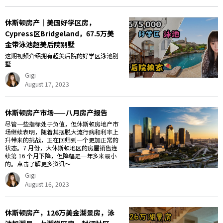
休斯顿房产｜美国好学区房，
Cypress区Bridgeland，67.5万美
金带泳池超美后院别墅
这期视频介绍拥有超美后院的好学区泳池别
墅
Gigi
August 17, 2023
休斯顿房产市场——八月房产报告
尽管一些指标处于负值，但休斯顿房地产市
场继续表明，随着其摆脱大流行病和利率上
升带来的挑战，正在回归到一个更加正常的
状态。7 月份，大休斯顿地区的房屋销售连
续第 16 个月下降，但降幅是一年多来最小
的。点击了解更多资讯～
Gigi
August 16, 2023
休斯顿房产，126万美金湖景房，泳