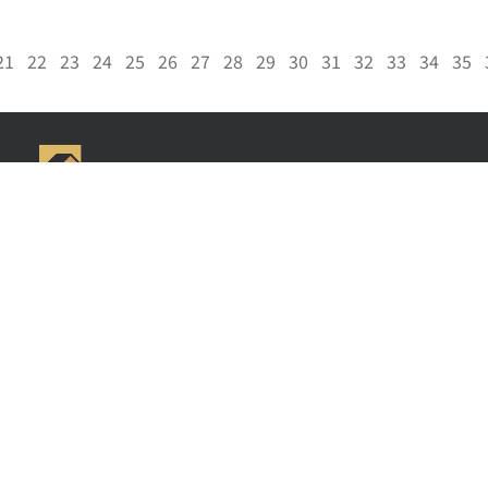
21
22
23
24
25
26
27
28
29
30
31
32
33
34
35
Gigi Wang 美国阳光地产副总裁，休斯顿好房网创始人，得克萨斯州注册持牌地
产经纪人，从业多年，连续多年获得德州地产协会 Top Producer 殊荣，专注休
斯顿住宅地产和大德州地区商业地产，买卖，租赁，投资方管理一条龙服务。商
业地产，买地开发，店铺，写字楼，酒店，工厂，林场，牧场，农场，仓库等买
卖。
房源搜索
新房社区
房产资讯
关于我们
联系GIGI