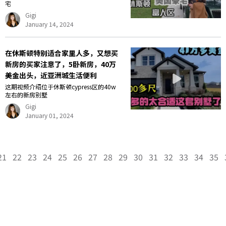
宅
Gigi
January 14, 2024
在休斯顿特别适合家里人多，又想买
新房的买家注意了，5卧新房，40万
美金出头，近亚洲城生活便利
这期视频介绍位于休斯顿cypress区的40w
左右的新房别墅
Gigi
January 01, 2024
21
22
23
24
25
26
27
28
29
30
31
32
33
34
35