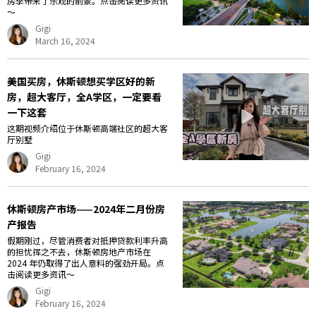
房季带来了乐观的前景。点击阅读更多资讯
～
Gigi
March 16, 2024
美国买房，休斯顿想买学区好的新
房，超大客厅，全A学区，一定要看
一下这套
这期视频介绍位于休斯顿高端社区的超大客
厅别墅
Gigi
February 16, 2024
休斯顿房产市场——2024年二月份房
产报告
假期刚过，尽管消费者对抵押贷款利率升高
的担忧挥之不去，休斯顿房地产市场在
2024 年仍取得了出人意料的强劲开局。点
击阅读更多资讯～
Gigi
February 16, 2024