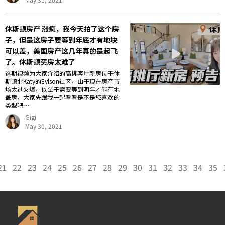
休斯顿房产 涨疯，我今天拍了这个房
子，但是这房子要等到年底才有地块
可以盖，美国房产这几年真的是起飞
了。休斯顿买房太难了
这期视频为大家介绍的高挑客厅新房位于休
斯顿北Katy的Eylson社区，由于现在房产市
场太过火爆，以至于需要等到明年才能有地
盖房，大家先跟我一起看看是不是您喜欢的
类型吧～
Gigi
May 30, 2021
21
22
23
24
25
26
27
28
29
30
31
32
33
34
35