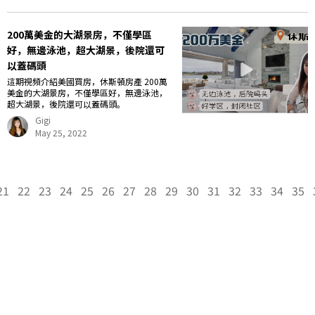
200萬美金的大湖景房，不僅學區
好，無邊泳池，超大湖景，後院還可
以蓋碼頭
這期視頻介紹美國買房，休斯頓房產 200萬
美金的大湖景房，不僅學區好，無邊泳池，
超大湖景，後院還可以蓋碼頭。
Gigi
May 25, 2022
21
22
23
24
25
26
27
28
29
30
31
32
33
34
35
Gigi Wang 美国阳光地产副总裁，休斯顿好房网创始人，得克萨斯州注册持牌地