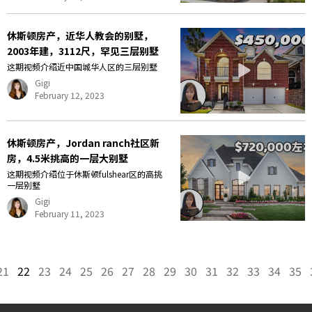
休斯顿房产，近华人教会的别墅，
2003年建，3112尺，罕见三层别墅
这期视频介绍近中国城华人区的三层别墅
Gigi
February 12, 2023
休斯顿房产，Jordan ranch社区新
房，4.5米挑高的一层大别墅
这期视频介绍位于休斯顿fulshear区的高挑
一层别墅
Gigi
February 11, 2023
21
22
23
24
25
26
27
28
29
30
31
32
33
34
35