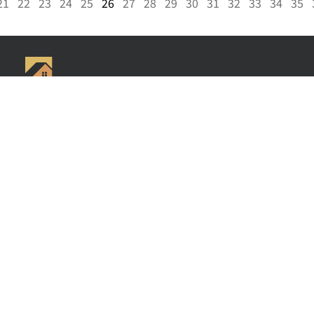
21
22
23
24
25
26
27
28
29
30
31
32
33
34
35
Gigi Wang 美国阳光地产副总裁，休斯顿好房网创始人，得克萨斯州注册持牌地
产经纪人，从业多年，连续多年获得德州地产协会 Top Producer 殊荣，专注休
斯顿住宅地产和大德州地区商业地产，买卖，租赁，投资方管理一条龙服务。商
业地产，买地开发，店铺，写字楼，酒店，工厂，林场，牧场，农场，仓库等买
卖。
房源搜索
新房社区
房产资讯
关于我们
联系GIGI
+1-281-730-7109
gigiteam@houstonbesthome.com