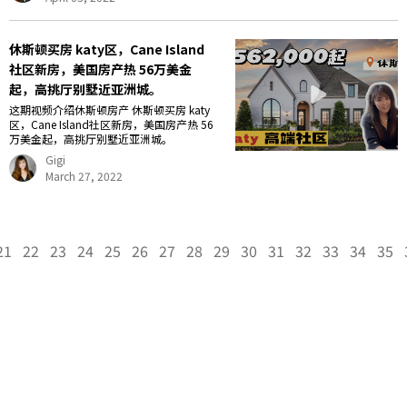
休斯顿买房 katy区，Cane Island
社区新房，美国房产热 56万美金
起，高挑厅别墅近亚洲城。
这期视频介绍休斯顿房产 休斯顿买房 katy
区，Cane Island社区新房，美国房产热 56
万美金起，高挑厅别墅近亚洲城。
Gigi
March 27, 2022
21
22
23
24
25
26
27
28
29
30
31
32
33
34
35
Gigi Wang 美国阳光地产副总裁，休斯顿好房网创始人，得克萨斯州注册持牌地