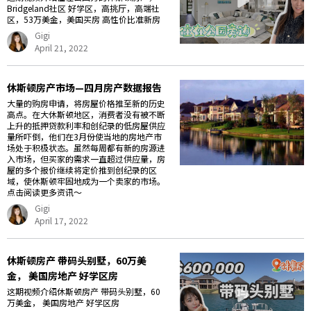
Bridgeland社区 好学区，高挑厅，高端社
区，53万美金，美国买房 高性价比准新房
Gigi
April 21, 2022
休斯顿房产市场—四月房产数据报告
大量的购房申请，将房屋价格推至新的历史
高点。在大休斯顿地区，消费者没有被不断
上升的抵押贷款利率和创纪录的低房屋供应
量所吓倒，他们在3月份使当地的房地产市
场处于积极状态。虽然每周都有新的房源进
入市场，但买家的需求一直超过供应量，房
屋的多个报价继续将定价推到创纪录的区
域，使休斯顿牢固地成为一个卖家的市场。
点击阅读更多资讯～
Gigi
April 17, 2022
休斯顿房产 带码头别墅，60万美
金， 美国房地产 好学区房
这期视频介绍休斯顿房产 带码头别墅，60
万美金， 美国房地产 好学区房